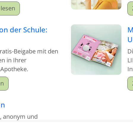
achen Sie sich schlau!
lesen
von der Schule:
M
U
Gratis-Beigabe mit den
D
 in Ihrer
LI
 Apotheke.
I
on
on
g, anonym und