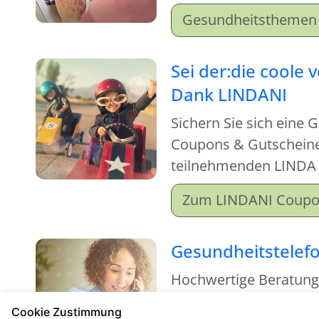
einfach mal rein und m
Gesundheitsthemen 
Sei der:die coole 
Dank LINDANI
Sichern Sie sich eine 
Coupons & Gutscheinen
teilnehmenden LINDA
Zum LINDANI Coup
Gesundheitstelef
Hochwertige Beratun
kostenfrei
Cookie Zustimmung