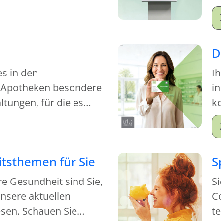
S
M
Mi
D
es in den
Ih
 Apotheken besondere
in
tungen, für die es
ko
kommen.
je
tsthemen für Sie
S
re Gesundheit sind Sie,
Si
nsere aktuellen
C
sen. Schauen Sie
t