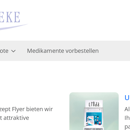
ote
Medikamente vorbestellen
U
pt Flyer bieten wir
A
 attraktive
Ih
p