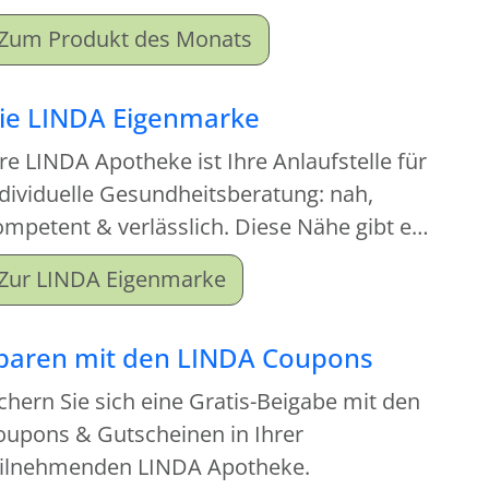
ortiment an. Beim Kauf dieses
Zum Produkt des Monats
onatsproduktes erhalten Sie einen
tgabeartikel gratis dazu.
ie LINDA Eigenmarke
re LINDA Apotheke ist Ihre Anlaufstelle für
dividuelle Gesundheitsberatung: nah,
mpetent & verlässlich. Diese Nähe gibt es
tzt auch für Ihre Hausapotheke!
Zur LINDA Eigenmarke
paren mit den LINDA Coupons
chern Sie sich eine Gratis-Beigabe mit den
oupons & Gutscheinen in Ihrer
eilnehmenden LINDA Apotheke.