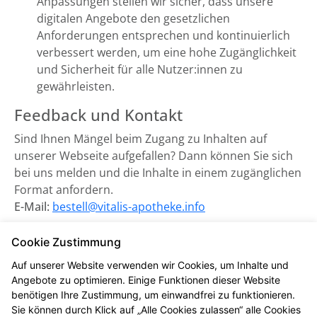
Anpassungen stellen wir sicher, dass unsere
digitalen Angebote den gesetzlichen
Anforderungen entsprechen und kontinuierlich
verbessert werden, um eine hohe Zugänglichkeit
und Sicherheit für alle Nutzer:innen zu
gewährleisten.
Feedback und Kontakt
Sind Ihnen Mängel beim Zugang zu Inhalten auf
unserer Webseite aufgefallen? Dann können Sie sich
bei uns melden und die Inhalte in einem zugänglichen
Format anfordern.
E-Mail:
bestell@vitalis-apotheke.info
Zuständige Marktüberwachungsbehörde:
Cookie Zustimmung
Marktüberwachungsstelle der Länder für die
Auf unserer Website verwenden wir Cookies, um Inhalte und
Barrierefreiheit von Produkten und Dienstleistungen
Angebote zu optimieren. Einige Funktionen dieser Website
(MLBF) in Magdeburg, Sachsen-Anhalt.
benötigen Ihre Zustimmung, um einwandfrei zu funktionieren.
Sie können durch Klick auf „Alle Cookies zulassen“ alle Cookies