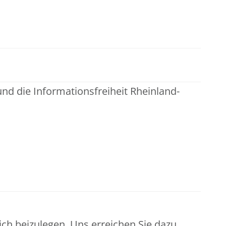
nd die Informationsfreiheit Rheinland-
h beizulegen. Uns erreichen Sie dazu